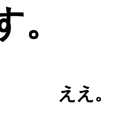
ます。
ええ。