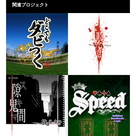
関連プロジェクト
どこでもダビつく
時死恋
誰でも簡単に競馬の醍醐味が
楽しめるソーシャルゲーム
死者がさまよう「日入町」
で、今夜も幼き恋の行方を捜