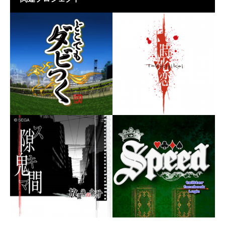
どこでもダビつく
時死恋
誰でも簡単に競馬の醍醐味が
楽しめるソーシャルゲーム
死者がさまよう「日入町」
で、今夜も幼き恋の行方を捜